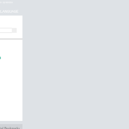
d
ial Bookmarks