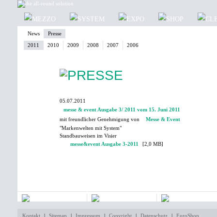
News
Presse
2011
2010
2009
2008
2007
2006
05.07.2011
messe & event Ausgabe 3/ 2011 vom 15. Juni 2011
mit freundlicher Genehmigung von
Messe & Event
"Markenwelten mit System"
Standbauweisen im Visier
messe&event Ausgabe 3-2011
[2,0 MB]
Kontakt
|
Sitemap
|
Impressum
|
Copyright
|
Datenschutz
|
EuroShop